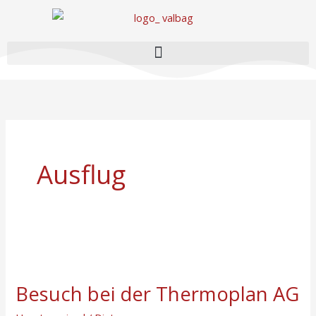
Zum
Inhalt
springen
Ausflug
Besuch
bei
Besuch bei der Thermoplan AG
der
Thermoplan