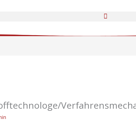
tofftechnologe/Verfahrensmech
min