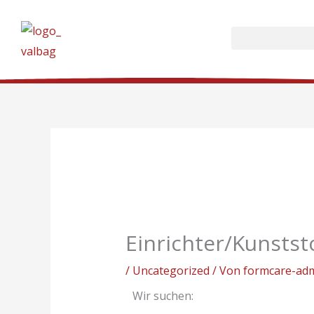
Zum
Inhalt
springen
Einrichter/Kunsts
/
Uncategorized
/ Von
formcare-ad
Wir suchen: